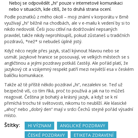
Neboj se odpovědět „hi“ pouze v internetové komunikaci
nebo v situacích, kde cítíš, že to druhá strana ocení.
Podle poznatků z mého okolí – moji známí v korporátu v Brně
využívají „hi“ běžně na chodbách, ale v e-mailu k vedení by si to
nikdo nedovolil. Češi jsou citliví na dodržování nepsaných
pravidel, takže nikdy neprohloupíš, pokud zůstaneš u tradičních
pozdravů, *než* si nebudeš úplně jistý.
Když něco nejde přes jazyk, stačí kývnout hlavou nebo se
usmát. Jazykové hranice se posouvají, ve velkých městech se s
angličtinou a jejími pozdravy potkáš častěji. Ale pořád platí, že
jazykový cit a vzájemný respekt patří mezi největší esa v českém
balíčku komunikace.
Takže až tě příště někdo pozdraví „hi“, nezalekni se. Teď už
bezpečně víš, co tím říká, proč to používá a jak na to můžeš
reagovat. Čeština je bohatý a krásný jazyk, a když se k ní
přimíchá trochu té světovosti, nikomu to neublíží. Ale klasické
„ahoj“ nebo „dobrý den“ mají v srdci Čechů stejně pořád výsadní
místo.
Štítky:
HI VÝZNAM
ANGLICKÉ POZDRAVY
ČESKÉ POZDRAVY
ETIKETA ZDRAVENÍ