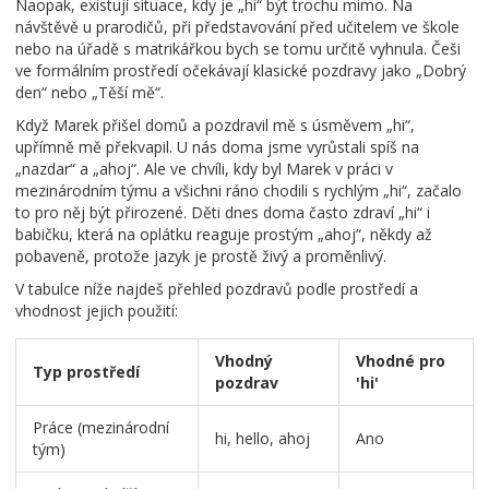
Naopak, existují situace, kdy je „hi“ být trochu mimo. Na
návštěvě u prarodičů, při představování před učitelem ve škole
nebo na úřadě s matrikářkou bych se tomu určitě vyhnula. Češi
ve formálním prostředí očekávají klasické pozdravy jako „Dobrý
den“ nebo „Těší mě“.
Když Marek přišel domů a pozdravil mě s úsměvem „hi“,
upřímně mě překvapil. U nás doma jsme vyrůstali spíš na
„nazdar“ a „ahoj“. Ale ve chvíli, kdy byl Marek v práci v
mezinárodním týmu a všichni ráno chodili s rychlým „hi“, začalo
to pro něj být přirozené. Děti dnes doma často zdraví „hi“ i
babičku, která na oplátku reaguje prostým „ahoj“, někdy až
pobaveně, protože jazyk je prostě živý a proměnlivý.
V tabulce níže najdeš přehled pozdravů podle prostředí a
vhodnost jejich použití:
Vhodný
Vhodné pro
Typ prostředí
pozdrav
'hi'
Práce (mezinárodní
hi, hello, ahoj
Ano
tým)