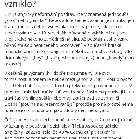
vzniklo?
„Hi“ je anglický neformální pozdrav, který znamená jednoduše
„ahoj“ nebo „nazdar“. Nepožaduje žádné zásadní gesto ruky, jen
krátce mrkneš nebo kývneš hlavou. Je zajímavé, jak se tohle
slovo vyvinulo – v 19. století šlo původně o výkřik, něco jako
„hej!“, když někoho zahlédneš na ulici. Až později z toho vznikl
běžný způsob nenuceného pozdravení. V současné britské i
americké angličtině existuje hned několik alternativ, třeba „hello“
(formálnější), „hey“, „hiya“ (ještě přátelštější) nebo „howdy“ (spíš
texaské).
V češtině je význam „hi“ dobře srozumitelný, ale svou
formálností a tónem je někde mezi „ahoj“ a „čau“. Pokud bys to
řekl třeba babičce, asi tě trochu překvapeně probodne očima. V
prostředí mladých může „hi“ znít trendy, často ho používají ti, co
tráví čas v online světě nebo mají zkušenosti ze zahraničí.
Dospělí jsou na něj rezervovanější, protože pro ně prostě nemá
tu emocionální hodnotu jako „dobrý den“ nebo „ahoj“.
Češi jsou v pozdravech hodně konzervativní, což dokazují různé
průzkumy o používání cizích slov. Třeba Asociace učitelů
angličtiny (2022) zjistila, že 48 % Čechů cítí při setkání s
anglickým pozdravem nepatrnou nejistotu, zda odpovědět