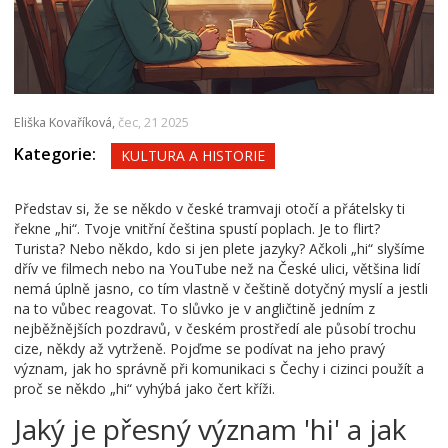
Eliška Kovaříková,
čec, 21 2025
Kategorie:
KULTURA A HISTORIE
Představ si, že se někdo v české tramvaji otočí a přátelsky ti
řekne „hi“. Tvoje vnitřní čeština spustí poplach. Je to flirt?
Turista? Nebo někdo, kdo si jen plete jazyky? Ačkoli „hi“ slyšíme
dřív ve filmech nebo na YouTube než na České ulici, většina lidí
nemá úplně jasno, co tím vlastně v češtině dotyčný myslí a jestli
na to vůbec reagovat. To slůvko je v angličtině jedním z
nejběžnějších pozdravů, v českém prostředí ale působí trochu
cize, někdy až vytrženě. Pojďme se podívat na jeho pravý
význam, jak ho správně při komunikaci s Čechy i cizinci použít a
proč se někdo „hi“ vyhýbá jako čert kříži.
Jaký je přesný význam 'hi' a jak