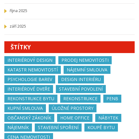
října 2025
září 2025
ŠTÍTKY
INTERIÉROVÝ DESIGN
PRODEJ NEMOVITOSTI
KATASTR NEMOVITOSTÍ
NÁJEMNÍ SMLOUVA
PSYCHOLOGIE BAREV
DESIGN INTERIÉRU
INTERIÉROVÉ DVEŘE
STAVEBNÍ POVOLENÍ
REKONSTRUKCE BYTU
REKONSTRUKCE
PENB
KUPNÍ SMLOUVA
ÚLOŽNÉ PROSTORY
OBČANSKÝ ZÁKONÍK
HOME OFFICE
NÁBYTEK
NÁJEMNÍK
STAVEBNÍ SPOŘENÍ
KOUPĚ BYTU
CENA NEMOVITOSTI