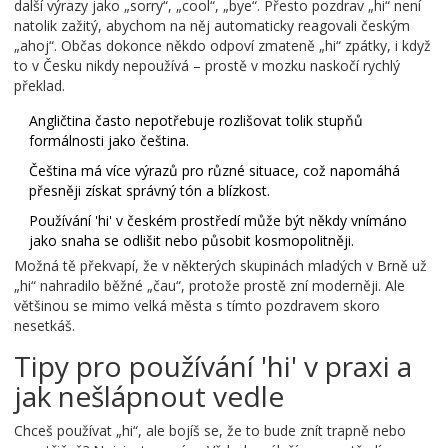
další výrazy jako „sorry“, „cool“, „bye“. Přesto pozdrav „hi“ není
natolik zažitý, abychom na něj automaticky reagovali českým
„ahoj“. Občas dokonce někdo odpoví zmateně „hi“ zpátky, i když
to v Česku nikdy nepoužívá – prostě v mozku naskočí rychlý
překlad.
Angličtina často nepotřebuje rozlišovat tolik stupňů
formálnosti jako čeština.
Čeština má více výrazů pro různé situace, což napomáhá
přesněji získat správný tón a blízkost.
Používání 'hi' v českém prostředí může být někdy vnímáno
jako snaha se odlišit nebo působit kosmopolitněji.
Možná tě překvapí, že v některých skupinách mladých v Brně už
„hi“ nahradilo běžné „čau“, protože prostě zní moderněji. Ale
většinou se mimo velká města s tímto pozdravem skoro
nesetkáš.
Tipy pro používání 'hi' v praxi a
jak nešlápnout vedle
Chceš používat „hi“, ale bojíš se, že to bude znít trapně nebo