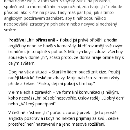
nepatřičně? Nejsi v tom sám. Vždycky záleží na prostředí,
společnosti a momentálním rozpoložení, zda tvoje „hi“ nebude
působit jako klíště na psovi. Tady máš pár tipů, jak s tímto
anglickým pozdravem zacházet, aby ti náhodou někdo
neodpověděl ztraceným pohledem nebo nevyvolal nechtěný
smích:
Používej „hi“ přirozeně
– Pokud jsi právě přiběhl z hodin
angličtiny nebo se bavíš s kamarády, kteří rozumějí světovým
trendům, je to úplně v pohodě. Můj syn kdysi zdravil všechny
sousedy v domě „hi“, zčásti proto, že doma hraje online hry s
celým světem.
Dbej na věk a situaci – Starším lidem budeš znít cize. Použij
raději klasické české pozdravy. Moje babička za mnou vždy
přijde a řekne: "Elisko, dej mi pokoj s tím haj."
V e-mailech a zprávách – Ve formální komunikaci (s někým,
koho neznáš) „hi“ působí nezdvořile. Oslov raději „Dobrý den“
nebo „Vážený pane/paní“.
V češtině zůstane „hi“ pořád cizorodý prvek – Je to prostě
anglický pozdrav a i když ho někteří přijímají za svůj, české
prostředí není nastavené na jeho masové rozšíření.