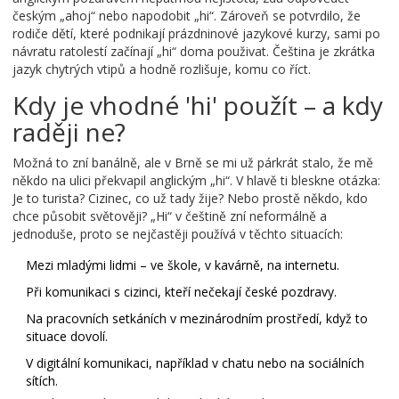
českým „ahoj“ nebo napodobit „hi“. Zároveň se potvrdilo, že
rodiče dětí, které podnikají prázdninové jazykové kurzy, sami po
návratu ratolestí začínají „hi“ doma použivat. Čeština je zkrátka
jazyk chytrých vtipů a hodně rozlišuje, komu co říct.
Kdy je vhodné 'hi' použít – a kdy
raději ne?
Možná to zní banálně, ale v Brně se mi už párkrát stalo, že mě
někdo na ulici překvapil anglickým „hi“. V hlavě ti bleskne otázka:
Je to turista? Cizinec, co už tady žije? Nebo prostě někdo, kdo
chce působit světověji? „Hi“ v češtině zní neformálně a
jednoduše, proto se nejčastěji používá v těchto situacích:
Mezi mladými lidmi – ve škole, v kavárně, na internetu.
Při komunikaci s cizinci, kteří nečekají české pozdravy.
Na pracovních setkáních v mezinárodním prostředí, když to
situace dovolí.
V digitální komunikaci, například v chatu nebo na sociálních
sítích.