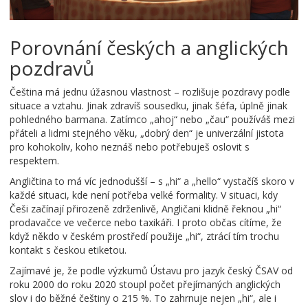
Porovnání českých a anglických
pozdravů
Čeština má jednu úžasnou vlastnost – rozlišuje pozdravy podle
situace a vztahu. Jinak zdravíš sousedku, jinak šéfa, úplně jinak
pohledného barmana. Zatímco „ahoj“ nebo „čau“ používáš mezi
přáteli a lidmi stejného věku, „dobrý den“ je univerzální jistota
pro kohokoliv, koho neznáš nebo potřebuješ oslovit s
respektem.
Angličtina to má víc jednodušší – s „hi“ a „hello“ vystačíš skoro v
každé situaci, kde není potřeba velké formality. V situaci, kdy
Češi začínají přirozeně zdrženlivě, Angličani klidně řeknou „hi“
prodavačce ve večerce nebo taxikáři. I proto občas cítíme, že
když někdo v českém prostředí použije „hi“, ztrácí tím trochu
kontakt s českou etiketou.
Zajímavé je, že podle výzkumů Ústavu pro jazyk český ČSAV od
roku 2000 do roku 2020 stoupl počet přejímaných anglických
slov i do běžné češtiny o 215 %. To zahrnuje nejen „hi“, ale i